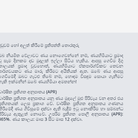
දඬුවම් හෝ අලුත් කිරීමේ ප්‍රතිපත්ති තොරතුරු
ඔබ නියමිත වේලාවට ණය නොගෙවන්නේ නම්, ණයහිමියාට ප්‍රමාද
වූ සෑම දිනකම දඩ මුදලක් ඉල්ලා සිටිය හැකිය. ආපසු ගෙවීම දිගු
කාලයක් ප්‍රමාද වුවහොත්, ණයහිමියාට ඒකපාර්ශ්විකව තෙවන
පාර්ශවයකට ණය මාරු කිරීමට අයිතියක් ඇත. ඔබේ ණය ආපසු
ගෙවීමේදී ඔබට ගැටළු තිබේ නම්, හොඳම විසඳුම සොයා ගැනීමට
හැකි ඉක්මනින් ඔබේ ණයහිමියා අමතන්න!
වාර්ෂික ප්‍රතිශත අනුපාතය (APR)
වාර්ෂික ප්‍රතිශත අනුපාතය යනු ණය මුදලේ මුළු පිරිවැය වන අතර එය
ප්‍රතිශතයක් ලෙස ප්‍රකාශ වේ. වාර්ෂික ප්‍රතිශත අනුපාතය ගණනය
කිරීමේදී ණය ගිවිසුමේ දක්වා ඇති බැඳීම් ඉටු නොකිරීම හා සම්බන්ධ
පිරිවැය ඇතුළත් නොවේ. උපරිම ප්‍රතිශත පොලී අනුපාතය (APR):
365%. ණය කාලය: මාස 3 සිට මාස 12 දක්වා.