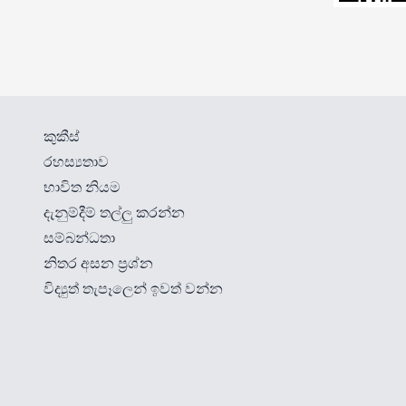
කුකීස්
රහස්‍යතාව
භාවිත නියම
දැනුම්දීම් තල්ලු කරන්න
සම්බන්ධතා
නිතර අසන ප්‍රශ්න
විද්‍යුත් තැපෑලෙන් ඉවත් වන්න