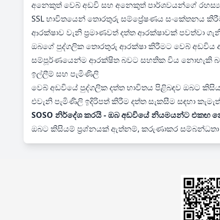
අනෙකුත් වෙබ් අඩවි සහ අනෙකුත් පාර්ශවයන්ගේ රහස්‍යතා 
SSL භාවිතයෙන් තොරතුරු සම්ප්‍රේෂණය සංකේතනය කිරීම
ආරක්ෂාව වැනි ප්‍රමාණවත් දත්ත ආරක්ෂාවක් පවත්වා ගැන
ඔබගේ පුද්ගලික තොරතුරු ආරක්ෂා කිරීමට වෙබ් අඩවිය අ
සම්පූර්ණයෙන්ම ආරක්ෂිත බවට සහතික විය නොහැකි
ඉල්ලීම් සහ පැමිණිලි
වෙබ් අඩවියේ පුද්ගලික දත්ත භාවිතය පිළිබඳව ඔබට කිසි
එවැනි පැමිණිලි ඉදිරිපත් කිරීම දත්ත සැකසීම සඳහා ක
SOSO නිර්දේශ කරයි - ඔබ අඩවියේ නියමයන්ට එකඟ න
ඔබට කිසියම් ප්‍රශ්නයක් ඇත්නම්, කරුණාකර සම්බන්ධ