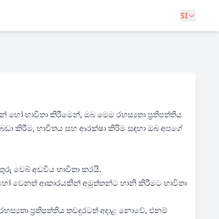
SI
 හෝ භාවිතා කිරීමෙන්, ඔබ මෙම රහස්‍යතා ප්‍රතිපත්තිය
, ගබඩා කිරීම, භාවිතය සහ ආරක්ෂා කිරීම සඳහා ඔබ අපගේ
ුරු වෙබ් අඩවිය භාවිතා කරයි.
වෙනත් ආකාරයකින් අමුත්තන්ට හානි කිරීමට භාවිතා
‍යතා ප්‍රතිපත්තිය තවදුරටත් අදාළ නොවේ, එනම්