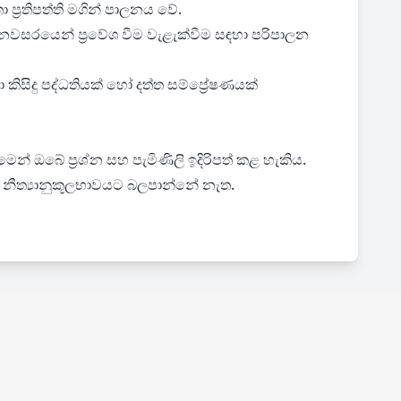
ප්‍රතිපත්ති මගින් පාලනය වේ.
අනවසරයෙන් ප්‍රවේශ වීම වැළැක්වීම සඳහා පරිපාලන
ිසිදු පද්ධතියක් හෝ දත්ත සම්ප්‍රේෂණයක්
ෙන් ඔබේ ප්‍රශ්න සහ පැමිණිලි ඉදිරිපත් කළ හැකිය.
මක නීත්‍යානුකූලභාවයට බලපාන්නේ නැත.