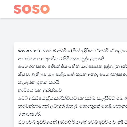
www.soso.lk වෙබ් අඩවිය (මින් ඉදිරියට "අඩවිය" ලෙස හ
ආගන්තුකයා - අඩවියට පිවිසෙන පුද්ගලයෙකි.
මෙම රහස්‍යතා ප්‍රතිපත්තිය මඟින් ඔබ සපයන පුද්ගලික ද
කියවා ඇති බව ඔබ සනිටුහන් කරන අතර, මෙම රහස්‍යතා ප්‍
කැමැත්ත ප්‍රකාශ කරයි.
භාවිතය සහ ආරක්ෂාව
වෙබ් අඩවියේ ක්‍රියාකාරිත්වයට පහසුකම් සැලසීමට සහ අ
නරඹන්නාගෙන් ලබාගත් ඕනෑම තොරතුරක් හෙළි නොකරන
නොකෙරේ.
ඔබ වෙබ් අඩවියෙන් (ණයහිමියාගේ වෙබ් අඩවිය වැනි) 