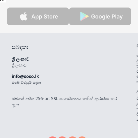
සබඳතා
ශ්‍රී ලංකාව
ශ්‍රී ලංකාව
info@soso.lk
ඔබේ විමසුම් සඳහා
ඔබගේ දත්ත 256-bit SSL සංකේතනය මඟින් ආරක්ෂා කර
ඇත.