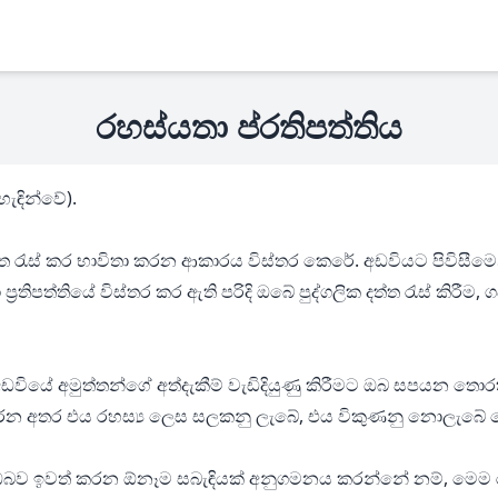
රහස්යතා ප්රතිපත්තිය
ැඳින්වේ).
ත්ත රැස් කර භාවිතා කරන ආකාරය විස්තර කෙරේ. අඩවියට පිවිසීමෙන්
රතිපත්තියේ විස්තර කර ඇති පරිදි ඔබේ පුද්ගලික දත්ත රැස් කිරීම
ඩවියේ අමුත්තන්ගේ අත්දැකීම් වැඩිදියුණු කිරීමට ඔබ සපයන තොරත
 අතර එය රහස්‍ය ලෙස සලකනු ලැබේ, එය විකුණනු නොලැබේ හෝ 
ඔබව ඉවත් කරන ඕනෑම සබැඳියක් අනුගමනය කරන්නේ නම්, මෙම රහස්