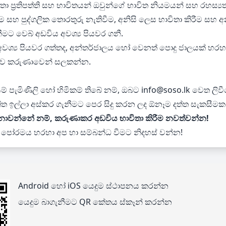
ප්‍රතිපත්ති සහ භාවිතයන් ඔවුන්ගේ භාවිත නියමයන් සහ රහස්‍යතා 
 සහ පුද්ගලික තොරතුරු නැතිවීම, අනිසි ලෙස භාවිතා කිරීම සහ 
ීමට වෙබ් අඩවිය අවශ්‍ය පියවර ගනී.
වශ්‍ය පියවර ගත්තද, අන්තර්ජාලය හෝ වෙනත් පොදු ජාලයක් හරහා ක
 බව කරුණාවෙන් සලකන්න.
යම් පැමිණිලි හෝ හිමිකම් තිබේ නම්, ඔබට
info@soso.lk
වෙත ලිවීම
ැමැත්ත ඉල්ලා අස්කර ගැනීමට පෙර සිදු කරන ලද ඕනෑම දත්ත සැකසී
ොවන්නේ නම්, කරුණාකර අඩවිය භාවිතා කිරීම නවත්වන්න!
තා පෝරමය හරහා අප හා සම්බන්ධ වීමට නිදහස් වන්න!
Android හෝ iOS යෙදුම ස්ථාපනය කරන්න
යෙදුම බාගැනීමට QR කේතය ස්කෑන් කරන්න