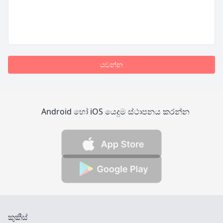
යවන්න
Android හෝ iOS යෙදුම ස්ථාපනය කරන්න
කුකීස්