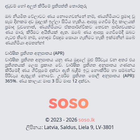
දඬුවම් හෝ අලුත් කිරීමේ ප්‍රතිපත්ති තොරතුරු
ඔබ නියමිත වේලාවට ණය නොගෙවන්නේ නම්, ණයහිමියාට ප්‍රමාද වූ
සෑම දිනකම දඩ මුදලක් ඉල්ලා සිටිය හැකිය. ආපසු ගෙවීම දිගු කාලයක්
ප්‍රමාද වුවහොත්, ණයහිමියාට ඒකපාර්ශ්විකව තෙවන පාර්ශවයකට
ණය මාරු කිරීමට අයිතියක් ඇත. ඔබේ ණය ආපසු ගෙවීමේදී ඔබට
ගැටළු තිබේ නම්, හොඳම විසඳුම සොයා ගැනීමට හැකි ඉක්මනින් ඔබේ
ණයහිමියා අමතන්න!
වාර්ෂික ප්‍රතිශත අනුපාතය (APR)
වාර්ෂික ප්‍රතිශත අනුපාතය යනු ණය මුදලේ මුළු පිරිවැය වන අතර එය
ප්‍රතිශතයක් ලෙස ප්‍රකාශ වේ. වාර්ෂික ප්‍රතිශත අනුපාතය ගණනය
කිරීමේදී ණය ගිවිසුමේ දක්වා ඇති බැඳීම් ඉටු නොකිරීම හා සම්බන්ධ
පිරිවැය ඇතුළත් නොවේ. උපරිම ප්‍රතිශත පොලී අනුපාතය (APR):
365%. ණය කාලය: මාස 3 සිට මාස 12 දක්වා.
© 2023 - 2026
soso.lk
ලිපිනය: Latvia, Saldus, Liela 9, LV-3801