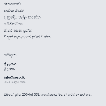
රහස්‍යතාව
භාවිත නියම
දැනුම්දීම් තල්ලු කරන්න
සම්බන්ධතා
නිතර අසන ප්‍රශ්න
විද්‍යුත් තැපෑලෙන් ඉවත් වන්න
සබඳතා
ශ්‍රී ලංකාව
ශ්‍රී ලංකාව
info@soso.lk
ඔබේ විමසුම් සඳහා
ඔබගේ දත්ත 256-bit SSL සංකේතනය මඟින් ආරක්ෂා කර ඇත.