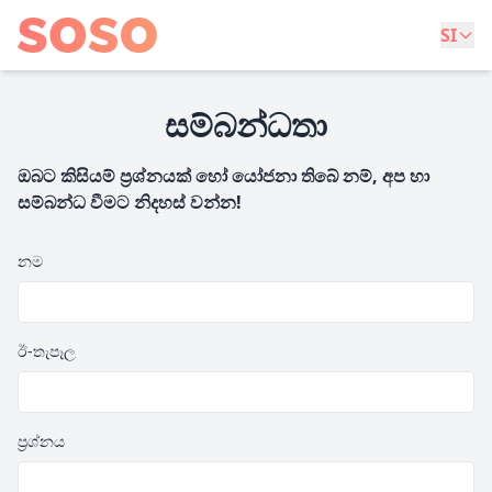
SI
සම්බන්ධතා
ඔබට කිසියම් ප්‍රශ්නයක් හෝ යෝජනා තිබේ නම්, අප හා
සම්බන්ධ වීමට නිදහස් වන්න!
නම
ඊ-තැපෑල
ප්‍රශ්නය